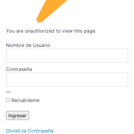
Del
Objetivo
a
la
Acción
You are unauthorized to view this page.
Estratégica
Nombre de Usuario
Cierre
Cerrando
Contraseña
el espacio
energético
Recuérdeme
¿Y
ahora
qué?
Olvidó la Contraseña