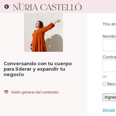
Return to all courses
You ar
Nombr
Contr
Conversando con tu cuerpo
para liderar y expandir tu
negocio
Rec
Visión general del contenido
Olvidó