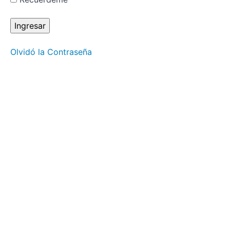
3.
¿Cómo
se habla
con el
cuerpo?,
¿y
Olvidó la Contraseña
dónde
queda la
mente?
Lección
4.
Conecta
con tu
éxito
Lección 5.
Acompaña al
cuerpo en las
emociones
desagradables
Lección
6.
Conecta