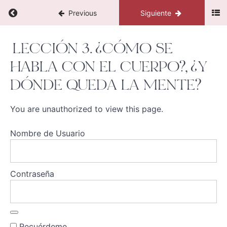
y
Return to course: Conversando con tu cuerpo p
prepáralo
Previous
Siguiente
para
la
Conversando
expansión
LECCIÓN 3. ¿CÓMO SE
con tu
cuerpo para
HABLA CON EL CUERPO?, ¿Y
liderar y
Introducción
expandir tu
DÓNDE QUEDA LA MENTE?
negocio
Lección
You are unauthorized to view this page.
1.
Soltando
las
Nombre de Usuario
normas
Lección
2.
Enraizándote
Contraseña
y creando tu
espacio de
conexión
Lección
Recuérdeme