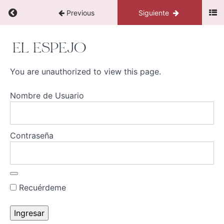
5
Return to course: Escribe tu destino
Previous
Siguiente
Ejercicio
6
Escribe
EL ESPEJO
tu
destino
Ejercicio
You are unauthorized to view this page.
7
Nombre de Usuario
Ejercicio
8
Contraseña
Ejercicio
9
Ejercicio
10
Recuérdeme
El
Espejo