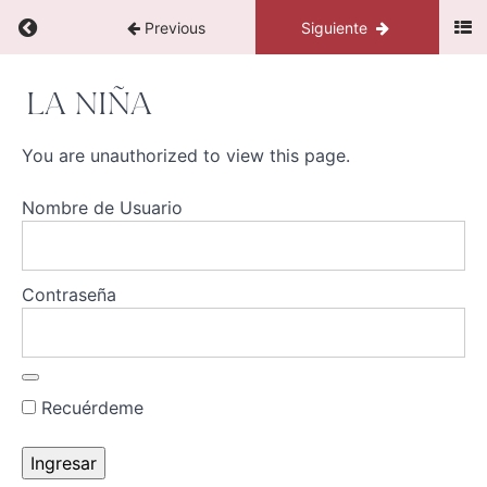
1
Return to course: Escribe tu destino
Previous
Siguiente
Ejercicio
2
Escribe
LA NIÑA
tu
destino
Ejercicio
You are unauthorized to view this page.
3
Nombre de Usuario
Ejercicio
4
Contraseña
Ejercicio
5
Ejercicio
6
Recuérdeme
La