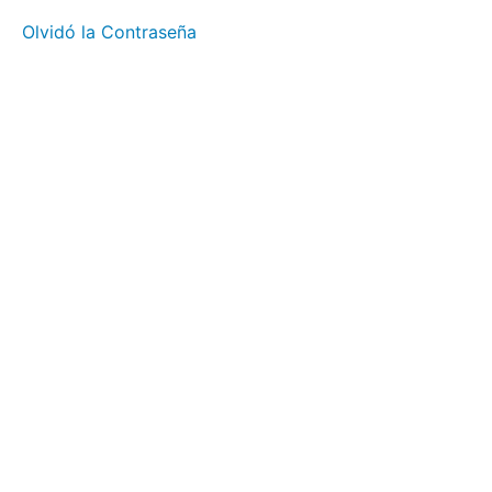
niña
Olvidó la Contraseña
Análisis.
La niña.
Ejercicio
7
Ejercicio
8
Ejercicio
9
Ejercicio
10
Ejercicio
11